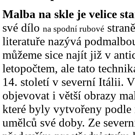
Malba na skle je velice st
své dílo
straně
na spodní rubové
literatuře nazývá podmalbo
můžeme sice najít již v antic
letopočtem, ale tato technik
14. století v severní Itálii.
objevovat i větší obrazy ma
které byly vytvořeny podle
umělců své doby. Ze severní 