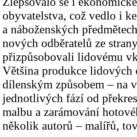
Zlepšovalo se i ekonomické
obyvatelstva, což vedlo i 
a náboženských předmětech. 
nových odběratelů ze strany
přizpůsobovali lidovému vku
Většina produkce lidových o
dílenským způsobem – na v
jednotlivých fází od překre
malbu a zarámování hotové
několik autorů – malířů, t